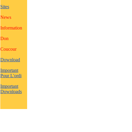
Sites
News
Information
Don
Coucour
Download
Important
Pour L'ordi
Important
Downloads