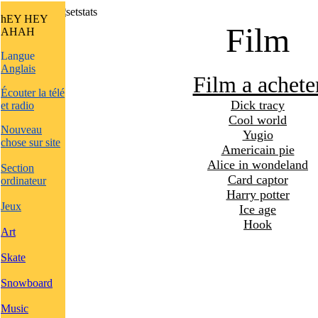
hEY HEY
Film
AHAH
Langue
Anglais
Film a achete
Écouter la télé
Dick tracy
et radio
Cool world
Nouveau
Yugio
chose sur site
Americain pie
Alice in wondeland
Section
Card captor
ordinateur
Harry potter
Jeux
Ice age
Hook
Art
Skate
Snowboard
Music