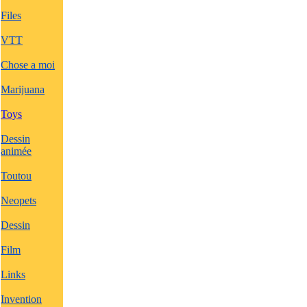
Files
VTT
Chose a moi
Marijuana
Toys
Dessin
animée
Toutou
Neopets
Dessin
Film
Links
Invention